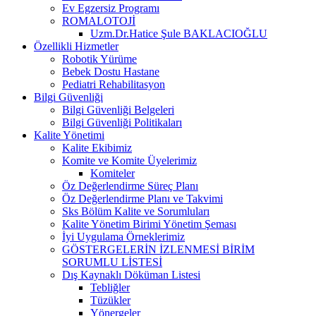
Ev Egzersiz Programı
ROMALOTOJİ
Uzm.Dr.Hatice Şule BAKLACIOĞLU
Özellikli Hizmetler
Robotik Yürüme
Bebek Dostu Hastane
Pediatri Rehabilitasyon
Bilgi Güvenliği
Bilgi Güvenliği Belgeleri
Bilgi Güvenliği Politikaları
Kalite Yönetimi
Kalite Ekibimiz
Komite ve Komite Üyelerimiz
Komiteler
Öz Değerlendirme Süreç Planı
Öz Değerlendirme Planı ve Takvimi
Sks Bölüm Kalite ve Sorumluları
Kalite Yönetim Birimi Yönetim Şeması
İyi Uygulama Örneklerimiz
GÖSTERGELERİN İZLENMESİ BİRİM
SORUMLU LİSTESİ
Dış Kaynaklı Döküman Listesi
Tebliğler
Tüzükler
Yönergeler