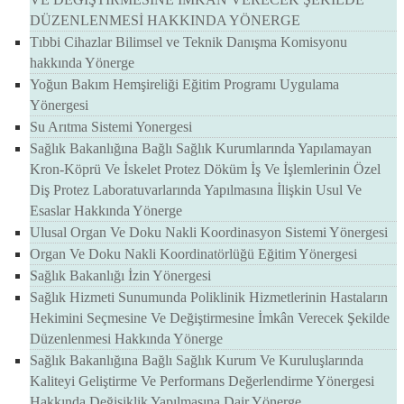
DÜZENLENMESİ HAKKINDA YÖNERGE
Tıbbi Cihazlar Bilimsel ve Teknik Danışma Komisyonu
hakkında Yönerge
Yoğun Bakım Hemşireliği Eğitim Programı Uygulama
Yönergesi
Su Arıtma Sistemi Yonergesi
Sağlık Bakanlığına Bağlı Sağlık Kurumlarında Yapılamayan
Kron-Köprü Ve İskelet Protez Döküm İş Ve İşlemlerinin Özel
Diş Protez Laboratuvarlarında Yapılmasına İlişkin Usul Ve
Esaslar Hakkında Yönerge
Ulusal Organ Ve Doku Nakli Koordinasyon Sistemi Yönergesi
Organ Ve Doku Nakli Koordinatörlüğü Eğitim Yönergesi
Sağlık Bakanlığı İzin Yönergesi
Sağlık Hizmeti Sunumunda Poliklinik Hizmetlerinin Hastaların
Hekimini Seçmesine Ve Değiştirmesine İmkân Verecek Şekilde
Düzenlenmesi Hakkında Yönerge
Sağlık Bakanlığına Bağlı Sağlık Kurum Ve Kuruluşlarında
Kaliteyi Geliştirme Ve Performans Değerlendirme Yönergesi
Hakkında Değişiklik Yapılmasına Dair Yönerge