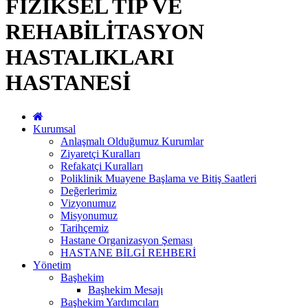
FİZİKSEL TIP VE
REHABİLİTASYON
HASTALIKLARI
HASTANESİ
Kurumsal
Anlaşmalı Olduğumuz Kurumlar
Ziyaretçi Kuralları
Refakatçi Kuralları
Poliklinik Muayene Başlama ve Bitiş Saatleri
Değerlerimiz
Vizyonumuz
Misyonumuz
Tarihçemiz
Hastane Organizasyon Şeması
HASTANE BİLGİ REHBERİ
Yönetim
Başhekim
Başhekim Mesajı
Başhekim Yardımcıları