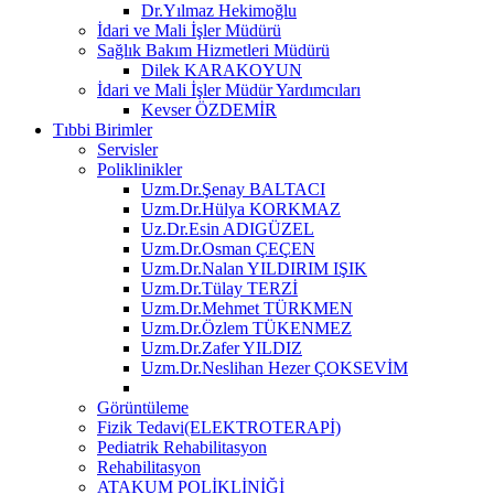
Dr.Yılmaz Hekimoğlu
İdari ve Mali İşler Müdürü
Sağlık Bakım Hizmetleri Müdürü
Dilek KARAKOYUN
İdari ve Mali İşler Müdür Yardımcıları
Kevser ÖZDEMİR
Tıbbi Birimler
Servisler
Poliklinikler
Uzm.Dr.Şenay BALTACI
Uzm.Dr.Hülya KORKMAZ
Uz.Dr.Esin ADIGÜZEL
Uzm.Dr.Osman ÇEÇEN
Uzm.Dr.Nalan YILDIRIM IŞIK
Uzm.Dr.Tülay TERZİ
Uzm.Dr.Mehmet TÜRKMEN
Uzm.Dr.Özlem TÜKENMEZ
Uzm.Dr.Zafer YILDIZ
Uzm.Dr.Neslihan Hezer ÇOKSEVİM
Görüntüleme
Fizik Tedavi(ELEKTROTERAPİ)
Pediatrik Rehabilitasyon
Rehabilitasyon
ATAKUM POLİKLİNİĞİ