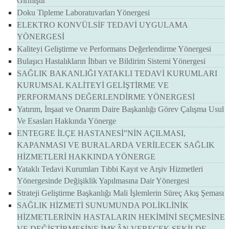
Girmiştir
Doku Tipleme Laboratuvarları Yönergesi
ELEKTRO KONVÜLSİF TEDAVİ UYGULAMA
YÖNERGESİ
Kaliteyi Geliştirme ve Performans Değerlendirme Yönergesi
Bulaşıcı Hastalıkların İhbarı ve Bildirim Sistemi Yönergesi
SAĞLIK BAKANLIĞI YATAKLI TEDAVİ KURUMLARI
KURUMSAL KALİTEYİ GELİŞTİRME VE
PERFORMANS DEĞERLENDİRME YÖNERGESİ
Yatırım, İnşaat ve Onarım Daire Başkanlığı Görev Çalışma Usul
Ve Esasları Hakkında Yönerge
ENTEGRE İLÇE HASTANESİ”NİN AÇILMASI,
KAPANMASI VE BURALARDA VERİLECEK SAĞLIK
HİZMETLERİ HAKKINDA YÖNERGE
Yataklı Tedavi Kurumları Tıbbi Kayıt ve Arşiv Hizmetleri
Yönergesinde Değişiklik Yapılmasına Dair Yönergesi
Strateji Geliştirme Başkanlığı Mali İşlemlerin Süreç Akış Şeması
SAĞLIK HİZMETİ SUNUMUNDA POLİKLİNİK
HİZMETLERİNİN HASTALARIN HEKİMİNİ SEÇMESİNE
VE DEĞİŞTİRMESİNE İMKÂN VERECEK ŞEKİLDE