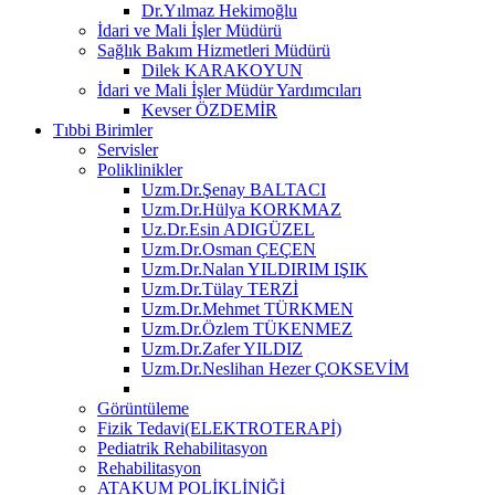
Dr.Yılmaz Hekimoğlu
İdari ve Mali İşler Müdürü
Sağlık Bakım Hizmetleri Müdürü
Dilek KARAKOYUN
İdari ve Mali İşler Müdür Yardımcıları
Kevser ÖZDEMİR
Tıbbi Birimler
Servisler
Poliklinikler
Uzm.Dr.Şenay BALTACI
Uzm.Dr.Hülya KORKMAZ
Uz.Dr.Esin ADIGÜZEL
Uzm.Dr.Osman ÇEÇEN
Uzm.Dr.Nalan YILDIRIM IŞIK
Uzm.Dr.Tülay TERZİ
Uzm.Dr.Mehmet TÜRKMEN
Uzm.Dr.Özlem TÜKENMEZ
Uzm.Dr.Zafer YILDIZ
Uzm.Dr.Neslihan Hezer ÇOKSEVİM
Görüntüleme
Fizik Tedavi(ELEKTROTERAPİ)
Pediatrik Rehabilitasyon
Rehabilitasyon
ATAKUM POLİKLİNİĞİ