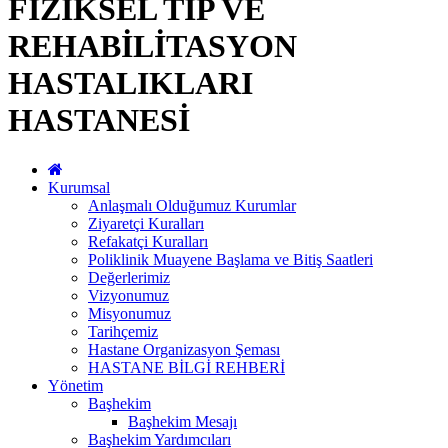
FİZİKSEL TIP VE
REHABİLİTASYON
HASTALIKLARI
HASTANESİ
Kurumsal
Anlaşmalı Olduğumuz Kurumlar
Ziyaretçi Kuralları
Refakatçi Kuralları
Poliklinik Muayene Başlama ve Bitiş Saatleri
Değerlerimiz
Vizyonumuz
Misyonumuz
Tarihçemiz
Hastane Organizasyon Şeması
HASTANE BİLGİ REHBERİ
Yönetim
Başhekim
Başhekim Mesajı
Başhekim Yardımcıları