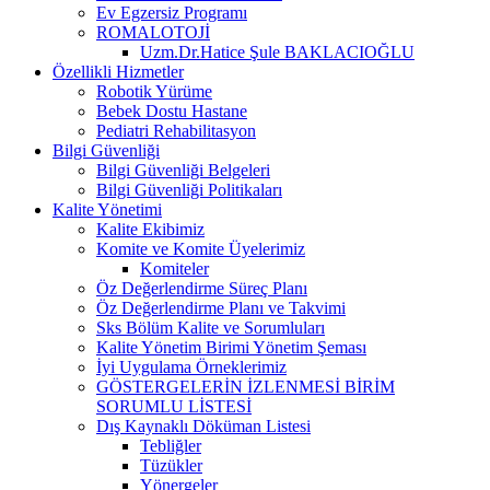
Ev Egzersiz Programı
ROMALOTOJİ
Uzm.Dr.Hatice Şule BAKLACIOĞLU
Özellikli Hizmetler
Robotik Yürüme
Bebek Dostu Hastane
Pediatri Rehabilitasyon
Bilgi Güvenliği
Bilgi Güvenliği Belgeleri
Bilgi Güvenliği Politikaları
Kalite Yönetimi
Kalite Ekibimiz
Komite ve Komite Üyelerimiz
Komiteler
Öz Değerlendirme Süreç Planı
Öz Değerlendirme Planı ve Takvimi
Sks Bölüm Kalite ve Sorumluları
Kalite Yönetim Birimi Yönetim Şeması
İyi Uygulama Örneklerimiz
GÖSTERGELERİN İZLENMESİ BİRİM
SORUMLU LİSTESİ
Dış Kaynaklı Döküman Listesi
Tebliğler
Tüzükler
Yönergeler