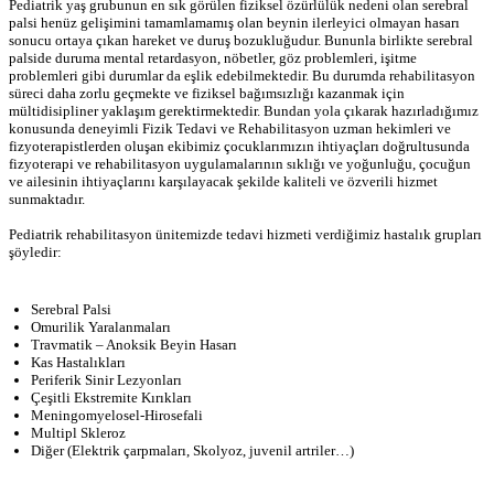
Pediatrik yaş grubunun en sık görülen fiziksel özürlülük nedeni olan serebral
palsi henüz gelişimini tamamlamamış olan beynin ilerleyici olmayan hasarı
sonucu ortaya çıkan hareket ve duruş bozukluğudur. Bununla birlikte serebral
palside duruma mental retardasyon, nöbetler, göz problemleri, işitme
problemleri gibi durumlar da eşlik edebilmektedir. Bu durumda rehabilitasyon
süreci daha zorlu geçmekte ve fiziksel bağımsızlığı kazanmak için
mültidisipliner yaklaşım gerektirmektedir. Bundan yola çıkarak hazırladığımız
konusunda deneyimli Fizik Tedavi ve Rehabilitasyon uzman hekimleri ve
fizyoterapistlerden oluşan ekibimiz çocuklarımızın ihtiyaçları doğrultusunda
fizyoterapi ve rehabilitasyon uygulamalarının sıklığı ve yoğunluğu, çocuğun
ve ailesinin ihtiyaçlarını karşılayacak şekilde kaliteli ve özverili hizmet
sunmaktadır.
Pediatrik rehabilitasyon ünitemizde tedavi hizmeti verdiğimiz hastalık grupları
şöyledir:
Serebral Palsi
Omurilik Yaralanmaları
Travmatik – Anoksik Beyin Hasarı
Kas Hastalıkları
Periferik Sinir Lezyonları
Çeşitli Ekstremite Kırıkları
Meningomyelosel-Hirosefali
Multipl Skleroz
Diğer (Elektrik çarpmaları, Skolyoz, juvenil artriler…)