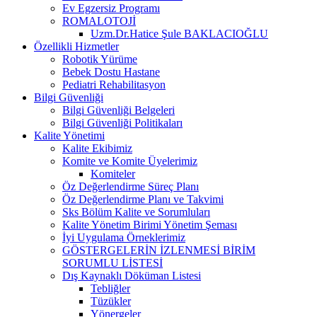
Ev Egzersiz Programı
ROMALOTOJİ
Uzm.Dr.Hatice Şule BAKLACIOĞLU
Özellikli Hizmetler
Robotik Yürüme
Bebek Dostu Hastane
Pediatri Rehabilitasyon
Bilgi Güvenliği
Bilgi Güvenliği Belgeleri
Bilgi Güvenliği Politikaları
Kalite Yönetimi
Kalite Ekibimiz
Komite ve Komite Üyelerimiz
Komiteler
Öz Değerlendirme Süreç Planı
Öz Değerlendirme Planı ve Takvimi
Sks Bölüm Kalite ve Sorumluları
Kalite Yönetim Birimi Yönetim Şeması
İyi Uygulama Örneklerimiz
GÖSTERGELERİN İZLENMESİ BİRİM
SORUMLU LİSTESİ
Dış Kaynaklı Döküman Listesi
Tebliğler
Tüzükler
Yönergeler