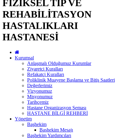
FİZİKSEL TIP VE
REHABİLİTASYON
HASTALIKLARI
HASTANESİ
Kurumsal
Anlaşmalı Olduğumuz Kurumlar
Ziyaretçi Kuralları
Refakatçi Kuralları
Poliklinik Muayene Başlama ve Bitiş Saatleri
Değerlerimiz
Vizyonumuz
Misyonumuz
Tarihçemiz
Hastane Organizasyon Şeması
HASTANE BİLGİ REHBERİ
Yönetim
Başhekim
Başhekim Mesajı
Başhekim Yardımcıları