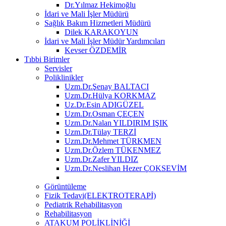
Dr.Yılmaz Hekimoğlu
İdari ve Mali İşler Müdürü
Sağlık Bakım Hizmetleri Müdürü
Dilek KARAKOYUN
İdari ve Mali İşler Müdür Yardımcıları
Kevser ÖZDEMİR
Tıbbi Birimler
Servisler
Poliklinikler
Uzm.Dr.Şenay BALTACI
Uzm.Dr.Hülya KORKMAZ
Uz.Dr.Esin ADIGÜZEL
Uzm.Dr.Osman ÇEÇEN
Uzm.Dr.Nalan YILDIRIM IŞIK
Uzm.Dr.Tülay TERZİ
Uzm.Dr.Mehmet TÜRKMEN
Uzm.Dr.Özlem TÜKENMEZ
Uzm.Dr.Zafer YILDIZ
Uzm.Dr.Neslihan Hezer ÇOKSEVİM
Görüntüleme
Fizik Tedavi(ELEKTROTERAPİ)
Pediatrik Rehabilitasyon
Rehabilitasyon
ATAKUM POLİKLİNİĞİ