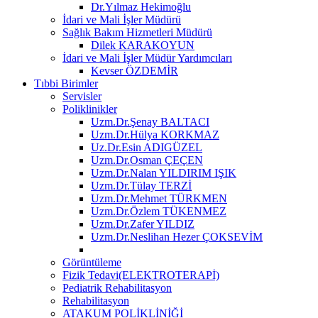
Dr.Yılmaz Hekimoğlu
İdari ve Mali İşler Müdürü
Sağlık Bakım Hizmetleri Müdürü
Dilek KARAKOYUN
İdari ve Mali İşler Müdür Yardımcıları
Kevser ÖZDEMİR
Tıbbi Birimler
Servisler
Poliklinikler
Uzm.Dr.Şenay BALTACI
Uzm.Dr.Hülya KORKMAZ
Uz.Dr.Esin ADIGÜZEL
Uzm.Dr.Osman ÇEÇEN
Uzm.Dr.Nalan YILDIRIM IŞIK
Uzm.Dr.Tülay TERZİ
Uzm.Dr.Mehmet TÜRKMEN
Uzm.Dr.Özlem TÜKENMEZ
Uzm.Dr.Zafer YILDIZ
Uzm.Dr.Neslihan Hezer ÇOKSEVİM
Görüntüleme
Fizik Tedavi(ELEKTROTERAPİ)
Pediatrik Rehabilitasyon
Rehabilitasyon
ATAKUM POLİKLİNİĞİ