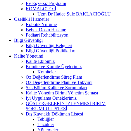
Ev Egzersiz Programı
ROMALOTOJİ
Uzm.Dr.Hatice Şule BAKLACIOĞLU
Özellikli Hizmetler
Robotik Yürüme
Bebek Dostu Hastane
Pediatri Rehabilitasyon
Bilgi Güvenliği
Bilgi Güvenliği Belgeleri
Bilgi Güvenliği Politikaları
Kalite Yönetimi
Kalite Ekibimiz
Komite ve Komite Üyelerimiz
Komiteler
Öz Değerlendirme Süreç Planı
Öz Değerlendirme Planı ve Takvimi
Sks Bölüm Kalite ve Sorumluları
Kalite Yönetim Birimi Yönetim Şeması
İyi Uygulama Örneklerimiz
GÖSTERGELERİN İZLENMESİ BİRİM
SORUMLU LİSTESİ
Dış Kaynaklı Döküman Listesi
Tebliğler
Tüzükler
Yönergeler