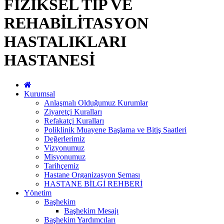
FİZİKSEL TIP VE
REHABİLİTASYON
HASTALIKLARI
HASTANESİ
Kurumsal
Anlaşmalı Olduğumuz Kurumlar
Ziyaretçi Kuralları
Refakatçi Kuralları
Poliklinik Muayene Başlama ve Bitiş Saatleri
Değerlerimiz
Vizyonumuz
Misyonumuz
Tarihçemiz
Hastane Organizasyon Şeması
HASTANE BİLGİ REHBERİ
Yönetim
Başhekim
Başhekim Mesajı
Başhekim Yardımcıları